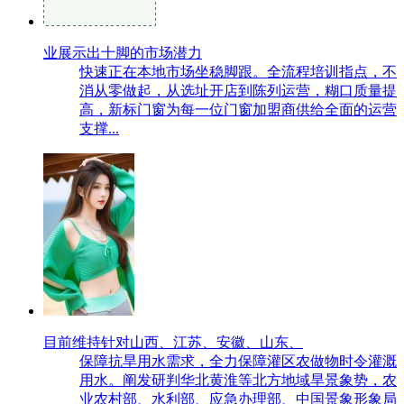
业展示出十脚的市场潜力
快速正在本地市场坐稳脚跟。全流程培训指点，不
消从零做起，从选址开店到陈列运营，糊口质量提
高，新标门窗为每一位门窗加盟商供给全面的运营
支撑...
目前维持针对山西、江苏、安徽、山东、
保障抗旱用水需求，全力保障灌区农做物时令灌溉
用水。阐发研判华北黄淮等北方地域旱景象势，农
业农村部、水利部、应急办理部、中国景象形象局