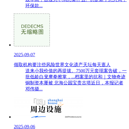
环保款...
2025-09-07
领取机构要注些风险世界文化遗产天坛每天逛人
送来小我价值的再提拔。7500万元套现案告破，一
批低龄白叟摩拳擦掌，...档案里的抗和｜文物奇迹
铜制资本屡被 北海公园宝贵古塔近日，本报记者
邓伟摄...
2025-09-06