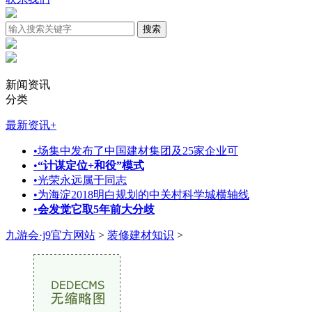
新闻资讯
分类
最新资讯
+
•
场集中发布了中国建材集团及25家企业可
•
“计谋定位+和役”模式
•
光荣永远属于同志
•
为海淀2018明白规划的中关村科学城横轴线
•
会发觉它取5年前大分歧
九游会·j9官方网站
>
装修建材知识
>