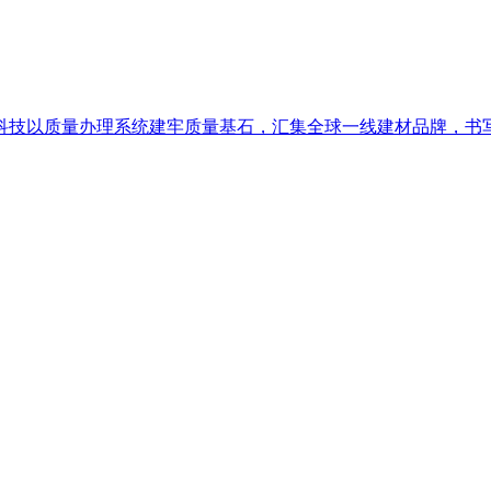
技以质量办理系统建牢质量基石，汇集全球一线建材品牌，书写世
及增加环境（单元：亿元，%）图表94：2018-2024年中国化工范