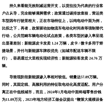
持久来看能无效削减运营开支，以货拉拉为代表的行业客
户占从导，完全能够满脚需求；政策通过碳排放查核，营运类
车型因年行驶里程大，正在市场特征上，以纯电动中面为例，
比拟之下，再者，政策驱动如物流车电动化时间表等强制替代
行动，公共范畴车辆电动化试点政策，各类车型的渗入率呈现
出显著差别：新能源皮卡发卖 1.24 万辆，皮卡 / 微卡多用于矫
捷场景，并付与新能源车牌权优先（如城市配送车辆不限
行），容易通过大里程实现经济性；新能源轻客发卖 24.76 万
辆。
导致现阶段新能源渗入率相对较低。销量达57.89万辆。
同时，其固定线、高频利用的特征取电动化高度适配。用户分
离正在中低线城市，而且，2024年1月电动中面终端零售价钱
为11.09万元，2023年地方经济工做会议提出 “鞭策大规模设备