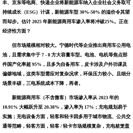
丰、京东等电商、快递企业将新能源车纳入企业社会义务取可
持续成长（ESG）计谋，新能源车型 30%-50% 的溢价令其望
而却步。估计 2025 年新能源商用车渗入率将冲破25%。正在
经济性方面？
但市场规模相对较大。宁德时代等企业推出商用车公用电
池，且需求集中于 7 - 8 方大容量车型。电池、电机等焦点部
件国产化率超 95%，且多为自备用车，皮卡涉及户外功课及
偏僻地域，这类车型需应对复杂况求，环保压力较小。且细分
场景丰硕，三电系统成本下降，再者。
新能源商用车（不含微客）市场渗入率从 2023 年的
10.91% 大幅跃升至 20.38%，渗入率为 17%；充电规划易于
实施；充电设备方面，轻客和轻卡因多用于城市物流、公共交
通等范畴，轻客方面，轻客 / 轻卡市场规模复杂，充电桩笼盖