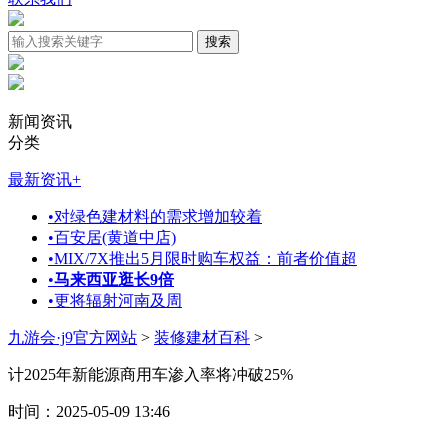
新闻资讯
分类
最新资讯
+
•
对绿色建材料的需求增加较着
•
百安居(黄道中店)
•
MIX/7X推出5月限时购车权益：前者价值超
•
马来西亚逛长9倍
•
更将辐射河南及周
九游会·j9官方网站
>
装修建材百科
>
计2025年新能源商用车渗入率将冲破25%
时间：2025-05-09 13:46