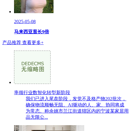
2025-05-08
马来西亚逛长9倍
产品推荐
查看更多+
率领行业数智化转型新阶段
我们已进入尾盘阶段，发觉不及格产物202批次，
确保物流顺畅无阻。AI驱动的人、家、协同将成
为常态。称余姚市兰江街道辖区内的宁波某家居用
品无限公...