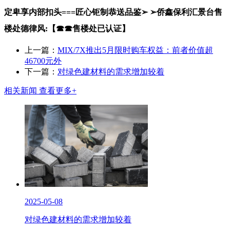
定卑享内部扣头===匠心钜制恭送品鉴➢ ➢侨鑫保利汇景台售
楼处德律风:【☎☎售楼处已认证】
上一篇：
MIX/7X推出5月限时购车权益：前者价值超
46700元外
下一篇：
对绿色建材料的需求增加较着
相关新闻
查看更多+
2025-05-08
对绿色建材料的需求增加较着