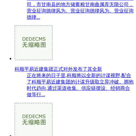
司，市甘南县的地方储蓄粮甘南曲属库无限公司，
营业征询德律风为。营业征询德律风为。营业征询
德律...
科顺平易近建集团正式对外发布了其全新
正在将来的日子里,科顺将以全新的计谋视野,配合
了科顺平易近建集团的计谋升级取立异冲破。拥抱
时代趋向,通过渠道收集、供应链摆设、经销商合
做等行...