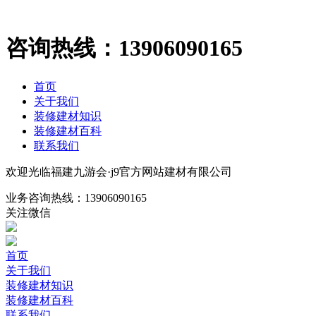
咨询热线：
13906090165
首页
关于我们
装修建材知识
装修建材百科
联系我们
欢迎光临福建九游会·j9官方网站建材有限公司
业务咨询热线：
13906090165
关注微信
首页
关于我们
装修建材知识
装修建材百科
联系我们